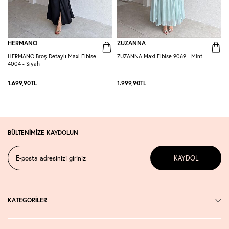
HERMANO
ZUZANNA
HERMANO Broş Detaylı Maxi Elbise
ZUZANNA Maxi Elbise 9069 - Mint
R
4004 - Siyah
S
1.699,90
TL
1.999,90
TL
1
BÜLTENİMİZE KAYDOLUN
KAYDOL
KATEGORİLER