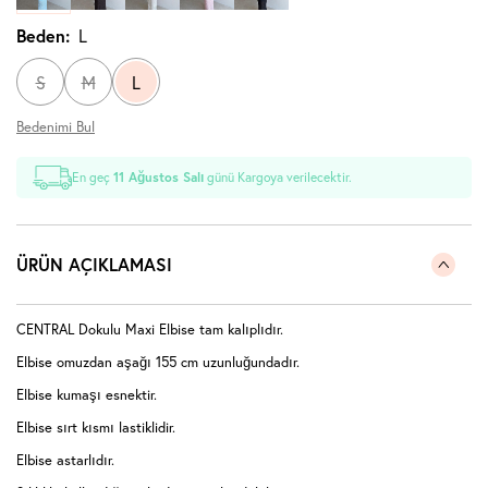
Beden:
L
S
M
L
Bedenimi Bul
En geç
11 Ağustos Salı
günü Kargoya verilecektir.
ÜRÜN AÇIKLAMASI
CENTRAL Dokulu Maxi Elbise tam kalıplıdır.
Elbise omuzdan aşağı 155 cm uzunluğundadır.
Elbise kumaşı esnektir.
Elbise sırt kısmı lastiklidir.
Elbise astarlıdır.