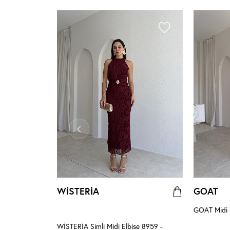
WİSTERİA
GOAT
 - Acı Kahve
GOAT Midi E
WİSTERİA Simli Midi Elbise 8959 -