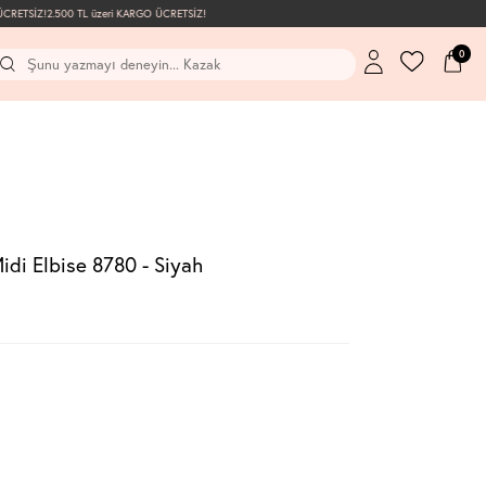
RETSİZ!
2.500 TL üzeri KARGO ÜCRETSİZ!
0
idi Elbise 8780 - Siyah