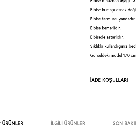
Elbise omuzdan aşağı 13
Elbise kumaşı esnek değil
Elbise fermuarı yandadır.
Elbise kemerlidir.
Elbisede astarlıdır.
Sıklıkla kullandığınız bede
Görseldeki model 170 cm 
İADE KOŞULLARI
R ÜRÜNLER
İLGILI ÜRÜNLER
SON BAKI