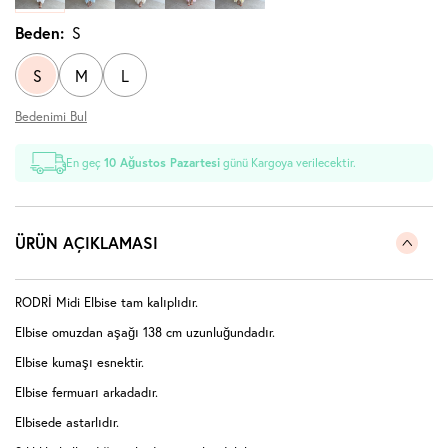
Beden:
S
S
M
L
Bedenimi Bul
En geç
10 Ağustos Pazartesi
günü Kargoya verilecektir.
ÜRÜN AÇIKLAMASI
RODRİ Midi Elbise tam kalıplıdır.
Elbise omuzdan aşağı 138 cm uzunluğundadır.
Elbise kumaşı esnektir.
Elbise fermuarı arkadadır.
Elbisede astarlıdır.