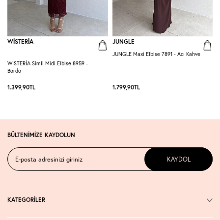
WİSTERİA
JUNGLE
JUNGLE Maxi Elbise 7891 - Acı Kahve
G
WİSTERİA Simli Midi Elbise 8959 -
Bordo
1.399,90
TL
1.799,90
TL
1
BÜLTENİMİZE KAYDOLUN
KAYDOL
KATEGORİLER