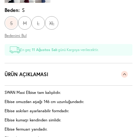
Beden:
S
S
M
L
XL
Bedenimi Bul
En geç
11 Ağustos Salı
günü Kargoya verilecektir.
ÜRÜN AÇIKLAMASI
SWAN Maxi Elbise tam kalıplıdır.
Elbise omuzdan aşağı 146 cm uzunluğundadır.
Elbise askıları ayarlanabilir formdadır.
Elbise kumaşı kendinden simlidir.
Elbise fermuarı yandadır.