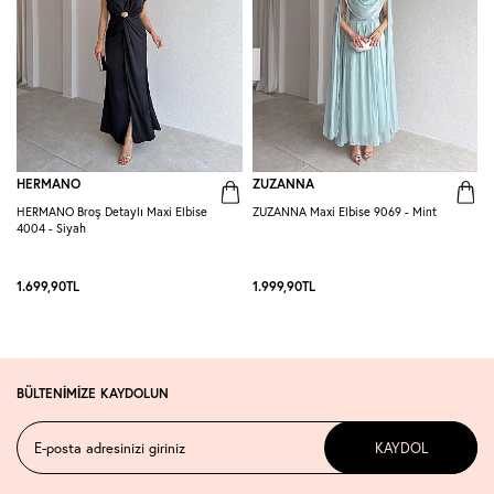
HERMANO
ZUZANNA
HERMANO Broş Detaylı Maxi Elbise
ZUZANNA Maxi Elbise 9069 - Mint
R
4004 - Siyah
S
1.699,90
TL
1.999,90
TL
1
BÜLTENİMİZE KAYDOLUN
KAYDOL