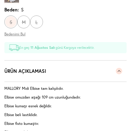
Beden:
S
S
M
L
Bedenimi Bul
En geç
11 Ağustos Salı
günü Kargoya verilecektir.
ÜRÜN AÇIKLAMASI
MALLORY Midi Elbise tam kalıplıdır.
Elbise omuzdan aşağı 109 cm uzunluğundadır.
Elbise kumaşı esnek değildir.
Elbise beli lastiklidir.
Elbise fisto kumaştır.