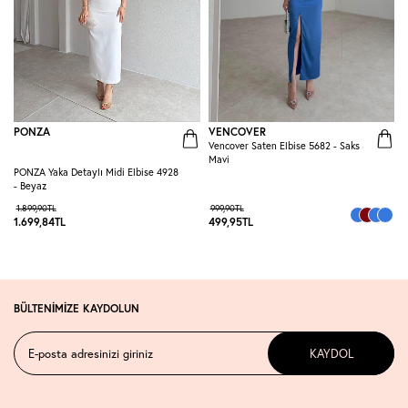
PONZA
VENCOVER
Vencover Saten Elbise 5682 - Saks
R
Mavi
E
PONZA Yaka Detaylı Midi Elbise 4928
- Beyaz
1.899,90
TL
999,90
TL
1.699,84
TL
499,95
TL
3
BÜLTENİMİZE KAYDOLUN
KAYDOL