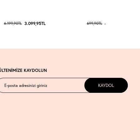
3.099,95
TL
419,94
TL
6.199,90
TL
699,90
TL
ÜLTENİMİZE KAYDOLUN
KAYDOL