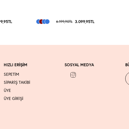
9,95
TL
3.099,95
TL
6.199,90
TL
HIZLI ERİŞİM
SOSYAL MEDYA
B
SEPETİM
SİPARİŞ TAKİBİ
ÜYE
ÜYE GİRİŞİ