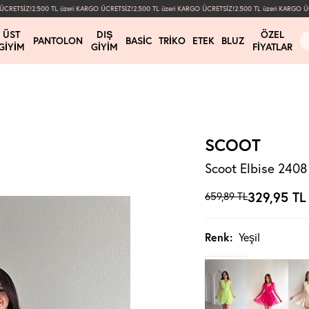
RETSİZ!
2.500 TL üzeri KARGO ÜCRETSİZ!
2.500 TL üzeri KARGO ÜCRETSİZ!
2.500 TL üzeri KARGO ÜCR
ÜST
DIŞ
ÖZEL
PANTOLON
BASIC
TRIKO
ETEK
BLUZ
GIYIM
GIYIM
FIYATLAR
SCOOT
Scoot Elbise 2408 
329,95
TL
659,89
TL
Renk:
Yeşil