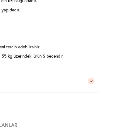
 cm uzunluğundadır.
 yapıdadır.
ni tercih edebilirsiniz.
55 kg üzerindeki ürün S bedendir.
LANLAR