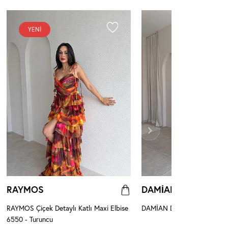
YENI
RAYMOS
DAMİAN
RAYMOS Çiçek Detaylı Katlı Maxi Elbise
DAMİAN Desenli Midi Elbise
6550 - Turuncu