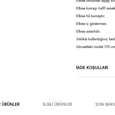
Elbise omuzdan aşağı 85
Elbise kumaşı hafif esnek
Elbise tül kumaştır.
Elbise iç göstermez.
Elbise astarlıdır.
Sıklıkla kullandığınız bede
Görseldeki model 170 cm 
İADE KOŞULLARI
R ÜRÜNLER
İLGILI ÜRÜNLER
SON BAKI