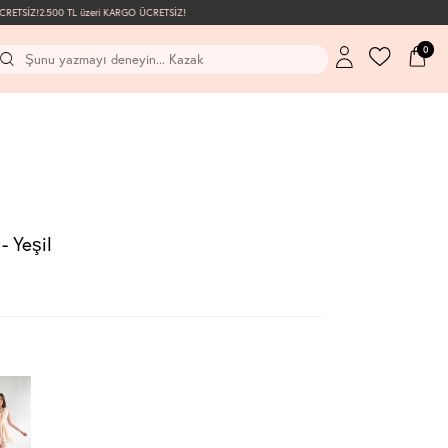
ETSİZ!
2.500 TL üzeri KARGO ÜCRETSİZ!
0
- Yeşil