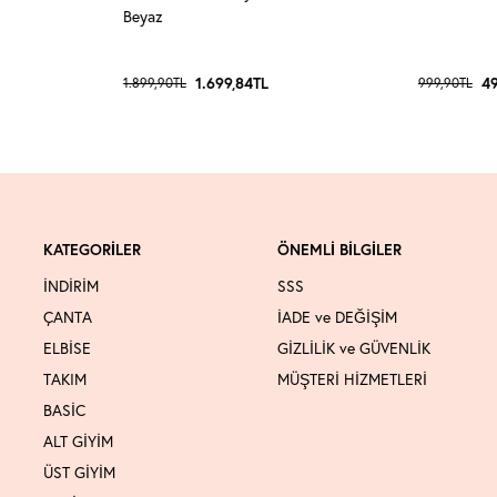
Beyaz
1.699,84
TL
49
1.899,90
TL
999,90
TL
KATEGORİLER
ÖNEMLİ BİLGİLER
İNDİRİM
SSS
ÇANTA
İADE ve DEĞİŞİM
ELBİSE
GİZLİLİK ve GÜVENLİK
TAKIM
MÜŞTERİ HİZMETLERİ
BASİC
ALT GİYİM
ÜST GİYİM