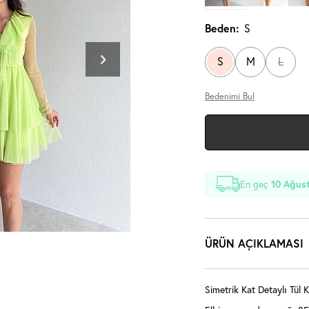
Beden:
S
S
M
L
Bedenimi Bul
En geç
10 Ağust
ÜRÜN AÇIKLAMASI
Simetrik Kat Detaylı Tül 