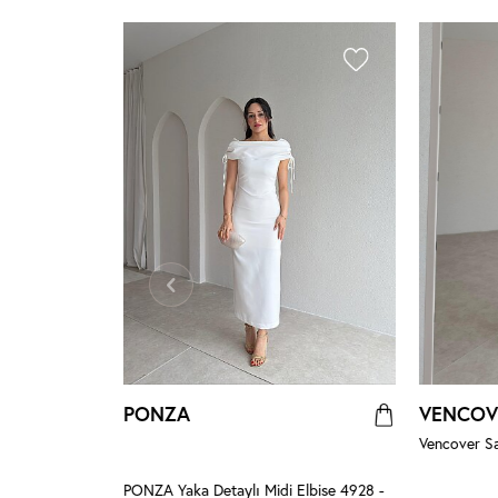
PONZA
VENCOV
Vencover Sa
- Pudra
PONZA Yaka Detaylı Midi Elbise 4928 -