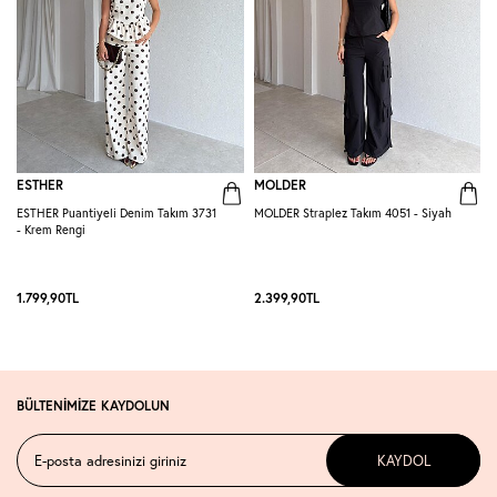
ESTHER
MOLDER
ESTHER Puantiyeli Denim Takım 3731
MOLDER Straplez Takım 4051 - Siyah
M
- Krem Rengi
L
1.799,90
TL
2.399,90
TL
2
BÜLTENİMİZE KAYDOLUN
KAYDOL