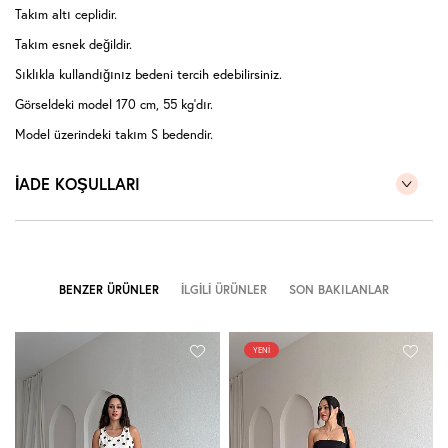
Takım altı ceplidir.
Takım esnek değildir.
Sıklıkla kullandığınız bedeni tercih edebilirsiniz.
Görseldeki model 170 cm, 55 kg'dır.
Model üzerindeki takım S bedendir.
Modelin kendi bedenide S bedendir.
İADE KOŞULLARI
(Takım halinde satıştadır.)
BENZER ÜRÜNLER
İLGILI ÜRÜNLER
SON BAKILANLAR
YENI