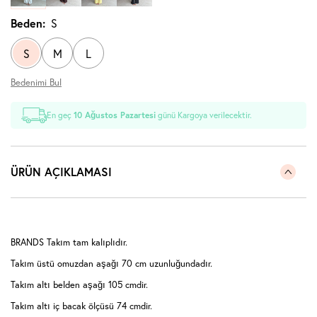
Beden:
S
S
M
L
Bedenimi Bul
En geç
10 Ağustos Pazartesi
günü Kargoya verilecektir.
ÜRÜN AÇIKLAMASI
BRANDS Takım tam kalıplıdır.
Takım üstü omuzdan aşağı 70 cm uzunluğundadır.
Takım altı belden aşağı 105 cmdir.
Takım altı iç bacak ölçüsü 74 cmdir.