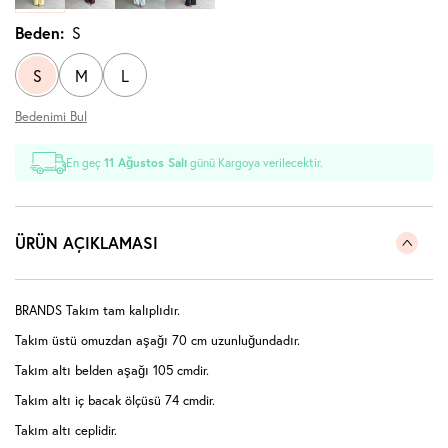
Beden:
S
S
M
L
Bedenimi Bul
En geç
11 Ağustos Salı
günü Kargoya verilecektir.
ÜRÜN AÇIKLAMASI
BRANDS Takım tam kalıplıdır.
Takım üstü omuzdan aşağı 70 cm uzunluğundadır.
Takım altı belden aşağı 105 cmdir.
Takım altı iç bacak ölçüsü 74 cmdir.
Takım altı ceplidir.