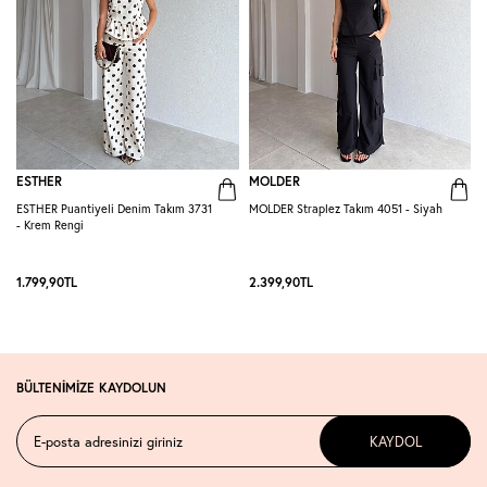
ESTHER
MOLDER
ESTHER Puantiyeli Denim Takım 3731
MOLDER Straplez Takım 4051 - Siyah
M
- Krem Rengi
L
1.799,90
TL
2.399,90
TL
2
BÜLTENİMİZE KAYDOLUN
KAYDOL