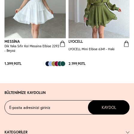
MESSİNA
LYOCELL
Dik Yaka Sıfır Kol Messina Elbise 2292
LYOCELL Mini Elbise 6341 - Haki
L
- Beyaz
1.399,90
TL
2.199,90
TL
2
BÜLTENİMİZE KAYDOLUN
KAYDOL
KATEGORİLER