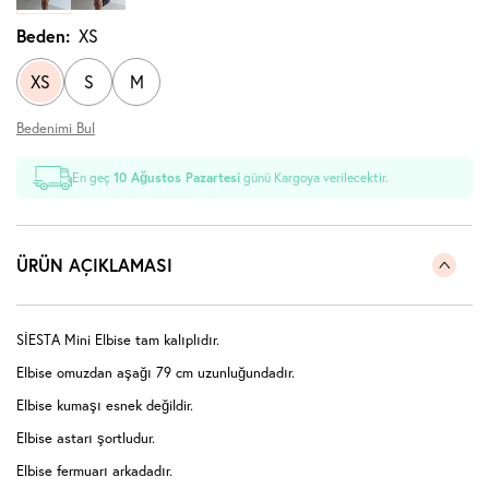
Beden:
XS
XS
S
M
Bedenimi Bul
En geç
10 Ağustos Pazartesi
günü Kargoya verilecektir.
ÜRÜN AÇIKLAMASI
SİESTA Mini Elbise tam kalıplıdır.
Elbise omuzdan aşağı 79 cm uzunluğundadır.
Elbise kumaşı esnek değildir.
Elbise astarı şortludur.
Elbise fermuarı arkadadır.