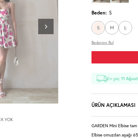
Beden:
S
S
M
L
Bedenimi Bul
En geç
11 Ağust
ÜRÜN AÇIKLAMASI
TA YOK
GARDEN Mini Elbise tam k
Elbise omuzdan aşağı 65