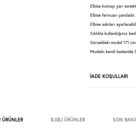
Elbise kumaşı yarı esnekti
Elbise fermuarı yandadır.
Elbise askıları ayarlanabil
Sıklıkla kullandığınız bede
Görseldeki model 171 cm 
Modelin kendi bedenide S
İADE KOŞULLARI
R ÜRÜNLER
İLGILI ÜRÜNLER
SON BAKI