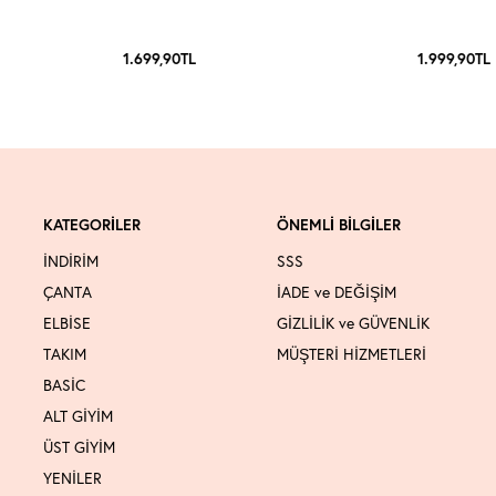
1.699,90
TL
1.999,90
TL
KATEGORİLER
ÖNEMLİ BİLGİLER
İNDİRİM
SSS
ÇANTA
İADE ve DEĞİŞİM
ELBİSE
GİZLİLİK ve GÜVENLİK
TAKIM
MÜŞTERİ HİZMETLERİ
BASİC
ALT GİYİM
ÜST GİYİM
YENİLER