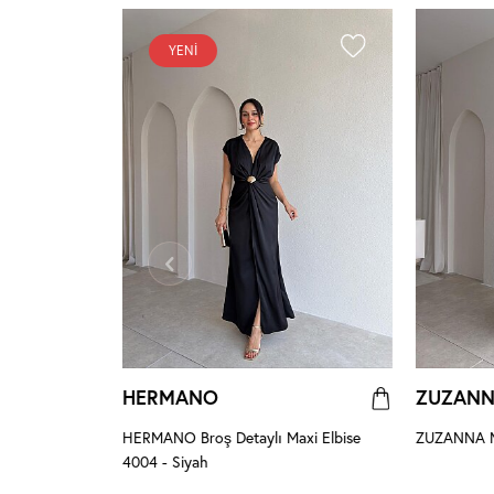
YENI
HERMANO
ZUZAN
HERMANO Broş Detaylı Maxi Elbise
ZUZANNA Ma
4004 - Siyah
se 8959 -