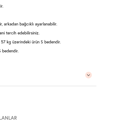
r.
ir, arkadan bağcıklı ayarlanabilir.
ni tercih edebilirsiniz.
57 kg üzerindeki ürün S bedendir.
 bedendir.
LANLAR