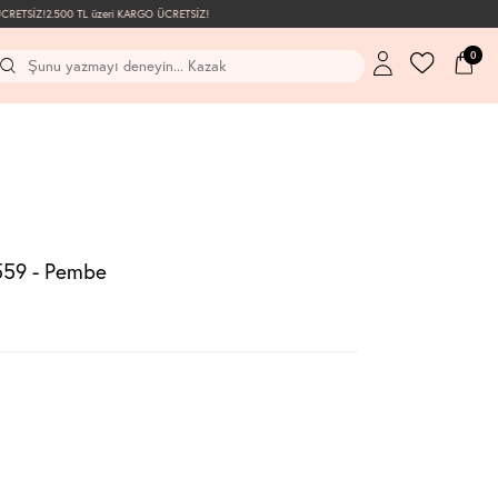
ETSİZ!
2.500 TL üzeri KARGO ÜCRETSİZ!
0
559 - Pembe