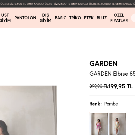
CRETSİZ!
2.500 TL üzeri KARGO ÜCRETSİZ!
2.500 TL üzeri KARGO ÜCRETSİZ!
2.500 TL üzeri KARGO ÜCR
ÜST
DIŞ
ÖZEL
PANTOLON
BASIC
TRIKO
ETEK
BLUZ
GIYIM
GIYIM
FIYATLAR
GARDEN
GARDEN Elbise 8
199,95
TL
399,90
TL
Renk:
Pembe