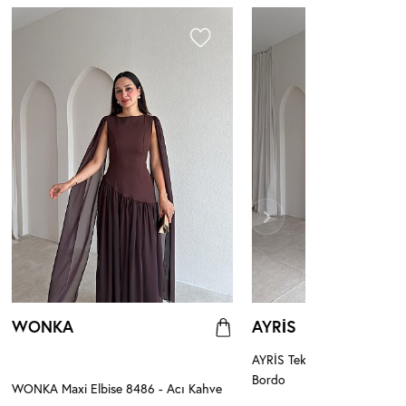
WONKA
AYRİS
AYRİS Tek Omuz Maxi Elbis
Bordo
WONKA Maxi Elbise 8486 - Acı Kahve