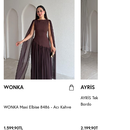
WONKA
AYRİS
AYRİS Tek Omuz Maxi Elbis
Bordo
WONKA Maxi Elbise 8486 - Acı Kahve
1.599,90
TL
2.199,90
TL