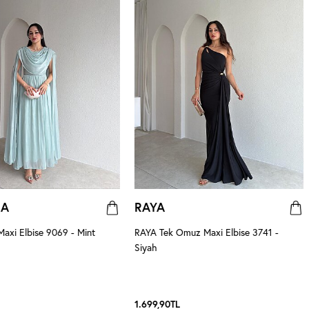
NA
RAYA
xi Elbise 9069 - Mint
RAYA Tek Omuz Maxi Elbise 3741 -
Siyah
1.699,90
TL