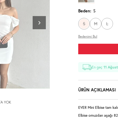
Beden:
S
S
M
L
Bedenimi Bul
En geç
11 Ağust
ÜRÜN AÇIKLAMASI
TA YOK
EVER Mini Elbise tam kalıp
Elbise omuzdan aşağı 82