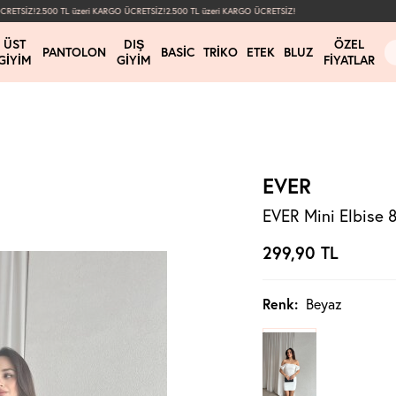
ETSİZ!
2.500 TL üzeri KARGO ÜCRETSİZ!
2.500 TL üzeri KARGO ÜCRETSİZ!
ÜST
DIŞ
ÖZEL
PANTOLON
BASIC
TRIKO
ETEK
BLUZ
GIYIM
GIYIM
FIYATLAR
EVER
EVER Mini Elbise 
299,90
TL
Renk:
Beyaz