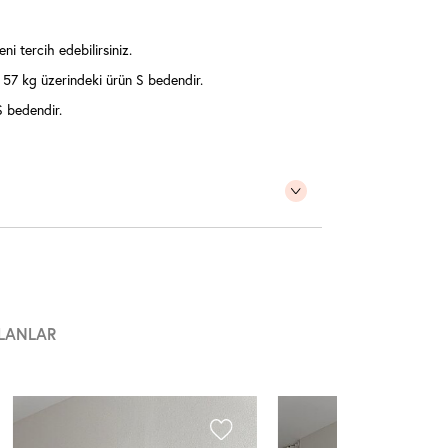
ni tercih edebilirsiniz.
57 kg üzerindeki ürün S bedendir.
 bedendir.
LANLAR