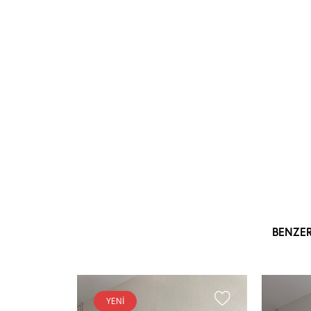
BENZE
YENI