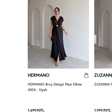
HERMANO
ZUZAN
HERMANO Broş Detaylı Maxi Elbise
ZUZANNA Ma
4004 - Siyah
se 8959 -
1.699,90
TL
1.999,90
TL