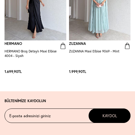
HERMANO
ZUZANNA
HERMANO Broş Detaylı Maxi Elbise
ZUZANNA Maxi Elbise 9069 - Mint
R
4004 - Siyah
S
1.699,90
TL
1.999,90
TL
1
BÜLTENİMİZE KAYDOLUN
KAYDOL