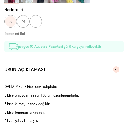
Beden:
S
S
M
L
Bedenimi Bul
En geç
10 Ağustos Pazartesi
günü Kargoya verilecektir.
ÜRÜN AÇIKLAMASI
DALİA Maxi Elbise tam kalıplıdır.
Elbise omuzdan aşağı 130 cm uzunluğundadır.
Elbise kumaşı esnek değildir.
Elbise fermuarı arkadadır.
Elbise şifon kumaştır.