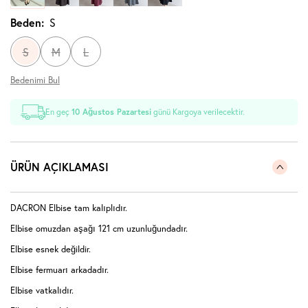
Beden:
S
S
M
L
Bedenimi Bul
En geç
10 Ağustos Pazartesi
günü Kargoya verilecektir.
ÜRÜN AÇIKLAMASI
DACRON Elbise tam kalıplıdır.
Elbise omuzdan aşağı 121 cm uzunluğundadır.
Elbise esnek değildir.
Elbise fermuarı arkadadır.
Elbise vatkalıdır.