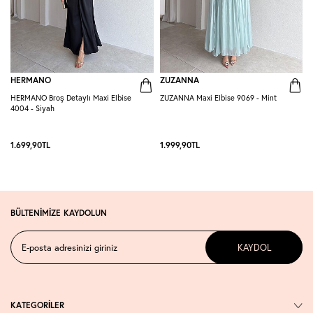
HERMANO
ZUZANNA
HERMANO Broş Detaylı Maxi Elbise
ZUZANNA Maxi Elbise 9069 - Mint
R
4004 - Siyah
S
1.699,90
TL
1.999,90
TL
1
BÜLTENİMİZE KAYDOLUN
KAYDOL
KATEGORİLER