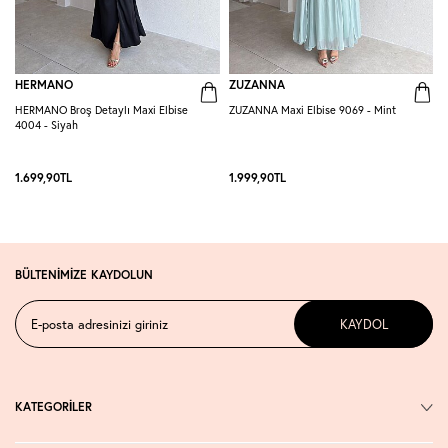
HERMANO
ZUZANNA
HERMANO Broş Detaylı Maxi Elbise
ZUZANNA Maxi Elbise 9069 - Mint
R
4004 - Siyah
S
1.699,90
TL
1.999,90
TL
1
BÜLTENİMİZE KAYDOLUN
KAYDOL
KATEGORİLER