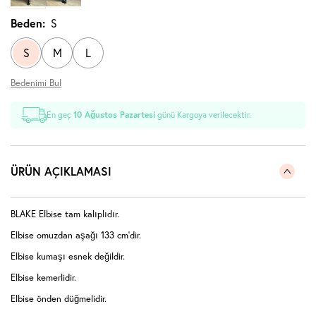
Beden:
S
S
M
L
Bedenimi Bul
En geç
10 Ağustos Pazartesi
günü Kargoya verilecektir.
ÜRÜN AÇIKLAMASI
BLAKE Elbise tam kalıplıdır.
Elbise omuzdan aşağı 133 cm'dir.
Elbise kumaşı esnek değildir.
Elbise kemerlidir.
Elbise önden düğmelidir.