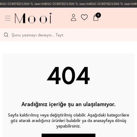
KARGO ÜCRETSİZ!
2.500 TL üzeri KARGO ÜCRETSİZ!
2.500 TL üzeri KARGO ÜCRETSİZ!
2.500 TL üzeri KA
0
404
Aradığınız içeriğe şu an ulaşılamıyor.
Sayfa kaldırılmış veya değiştirilmiş olabilir. Aşağıdaki kategorilere
göz atarak aradığınız ürünleri bulabilir ya da anasayfaya dönüş
yapabilirsiniz.