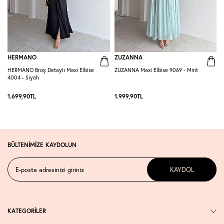
HERMANO
ZUZANNA
HERMANO Broş Detaylı Maxi Elbise
ZUZANNA Maxi Elbise 9069 - Mint
R
4004 - Siyah
S
1.699,90
TL
1.999,90
TL
1
BÜLTENİMİZE KAYDOLUN
KAYDOL
KATEGORİLER