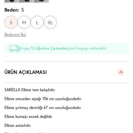
Beden:
S
S
M
L
XL
Bedenimi Bul
En geç
12 Ağustos Çarşamba
günü Kargoya verilecektir.
ÜRÜN AÇIKLAMASI
SARİELLA Elbise tam kalıplıdır.
Elbise omuzdan aşağı 156 cm uzunluğundadır.
Elbise yırtmaç derinliği 67 cm uzunluğundadır.
Elbise kumaşı esnek değildir.
Elbise astarlıdır.