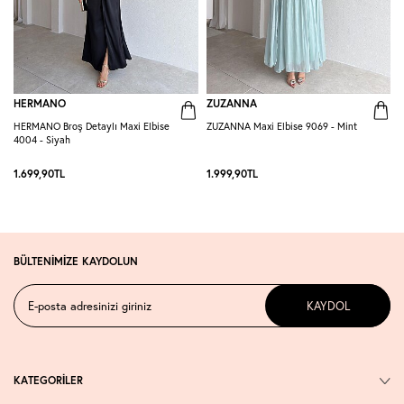
HERMANO
ZUZANNA
HERMANO Broş Detaylı Maxi Elbise
ZUZANNA Maxi Elbise 9069 - Mint
R
4004 - Siyah
S
1.699,90
TL
1.999,90
TL
1
BÜLTENİMİZE KAYDOLUN
KAYDOL
KATEGORİLER