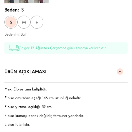
Beden:
S
S
M
L
Bedenimi Bul
En geç
12 Ağustos Çarşamba
günü Kargoya verilecektir.
ÜRÜN AÇIKLAMASI
Maxi Elbise tam kalıplıdır.
Elbise omuzdan aşağı 146 cm uzunluğundadır.
Elbise yırtma. açıklığı 59 cm.
Elbise kumaşı esnek değildir, fermuarı yandadır.
Elbise fularlıdır.