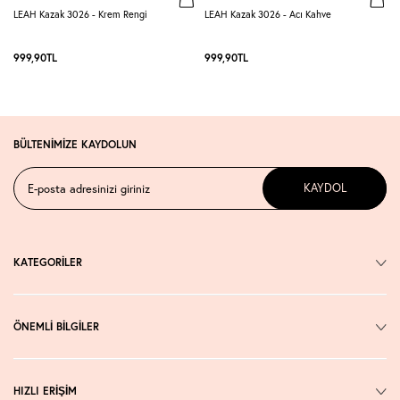
LEAH Kazak 3026 - Krem Rengi
LEAH Kazak 3026 - Acı Kahve
F
999,90
TL
999,90
TL
BÜLTENİMİZE KAYDOLUN
KAYDOL
KATEGORİLER
ÖNEMLİ BİLGİLER
HIZLI ERİŞİM