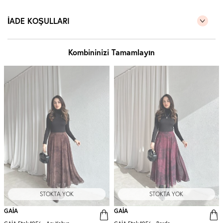
İADE KOŞULLARI
Kombininizi Tamamlayın
STOKTA YOK
STOKTA YOK
GAİA
GAİA