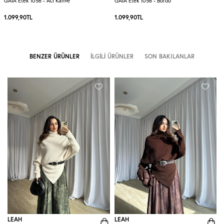
GAİA Etek 1056 - Acı Kahve
GAİA Etek 1056 - Bordo
1.099,90
TL
1.099,90
TL
BENZER ÜRÜNLER
İLGILI ÜRÜNLER
SON BAKILANLAR
LEAH
LEAH