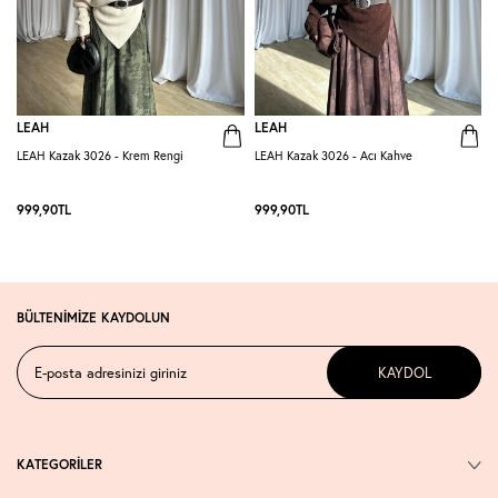
LEAH
LEAH
LEAH Kazak 3026 - Krem Rengi
LEAH Kazak 3026 - Acı Kahve
L
999,90
TL
999,90
TL
BÜLTENİMİZE KAYDOLUN
KAYDOL
KATEGORİLER