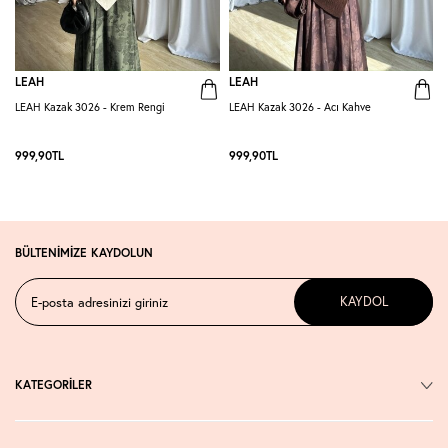
LEAH
LEAH
LEAH Kazak 3026 - Krem Rengi
LEAH Kazak 3026 - Acı Kahve
L
999,90
TL
999,90
TL
BÜLTENİMİZE KAYDOLUN
KAYDOL
KATEGORİLER