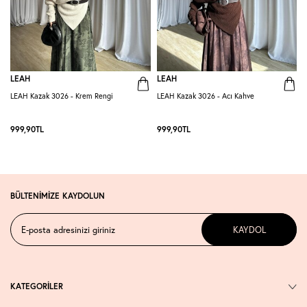
LEAH
LEAH
LEAH Kazak 3026 - Krem Rengi
LEAH Kazak 3026 - Acı Kahve
L
999,90
TL
999,90
TL
BÜLTENİMİZE KAYDOLUN
KAYDOL
KATEGORİLER