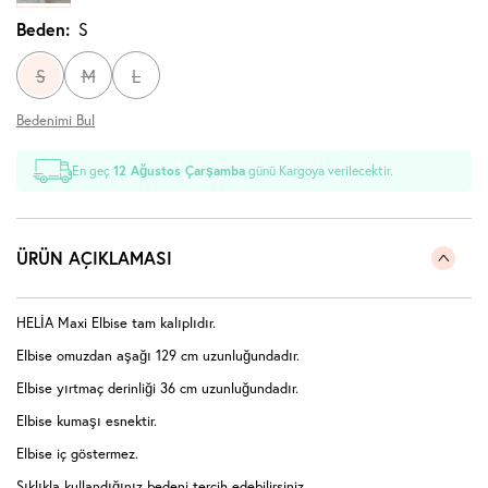
Beden:
S
S
M
L
Bedenimi Bul
En geç
12 Ağustos Çarşamba
günü Kargoya verilecektir.
ÜRÜN AÇIKLAMASI
HELİA Maxi Elbise tam kalıplıdır.
Elbise omuzdan aşağı 129 cm uzunluğundadır.
Elbise yırtmaç derinliği 36
cm uzunluğundadır.
Elbise kumaşı esnektir.
Elbise iç göstermez.
Sıklıkla kullandığınız bedeni tercih edebilirsiniz.