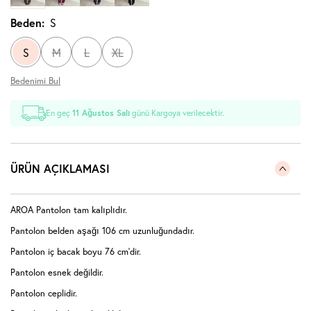
Beden:
S
S
M
L
XL
Bedenimi Bul
En geç
11 Ağustos Salı
günü Kargoya verilecektir.
ÜRÜN AÇIKLAMASI
AROA Pantolon tam kalıplıdır.
Pantolon belden aşağı 106 cm uzunluğundadır.
Pantolon iç bacak boyu 76 cm'dir.
Pantolon esnek değildir.
Pantolon ceplidir.