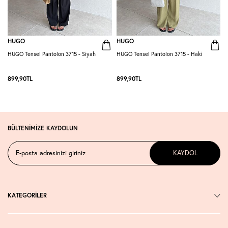
HUGO
HUGO
HUGO Tensel Pantolon 3715 - Siyah
HUGO Tensel Pantolon 3715 - Haki
H
K
899,90
TL
899,90
TL
BÜLTENİMİZE KAYDOLUN
KAYDOL
KATEGORİLER