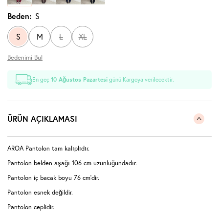
Beden:
S
S
M
L
XL
Bedenimi Bul
En geç
10 Ağustos Pazartesi
günü Kargoya verilecektir.
ÜRÜN AÇIKLAMASI
AROA Pantolon tam kalıplıdır.
Pantolon belden aşağı 106 cm uzunluğundadır.
Pantolon iç bacak boyu 76 cm'dir.
Pantolon esnek değildir.
Pantolon ceplidir.