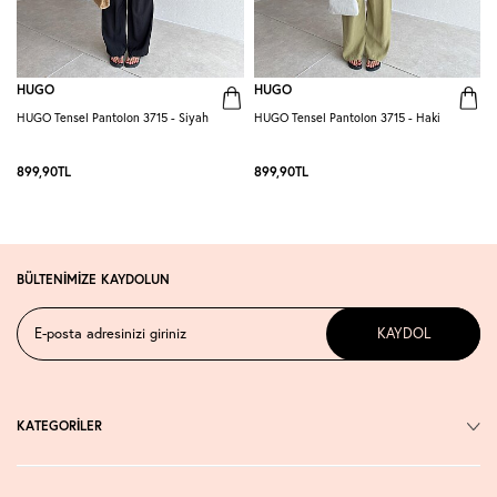
HUGO
HUGO
HUGO Tensel Pantolon 3715 - Siyah
HUGO Tensel Pantolon 3715 - Haki
H
K
899,90
TL
899,90
TL
BÜLTENİMİZE KAYDOLUN
KAYDOL
KATEGORİLER