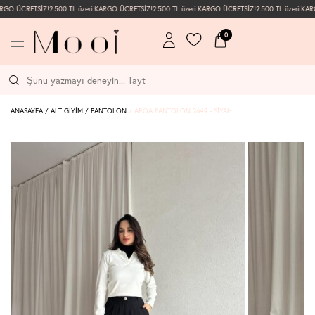
RGO ÜCRETSİZ!
2.500 TL üzeri KARGO ÜCRETSİZ!
2.500 TL üzeri KARGO ÜCRETSİZ!
2.500 TL üzeri KAR
0
ANASAYFA
/
ALT GİYİM
/
PANTOLON
/
AROA PANTOLON 2649 - SIYAH