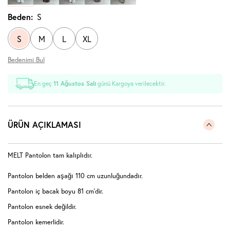
Beden:
S
S
M
L
XL
Bedenimi Bul
En geç
11 Ağustos Salı
günü Kargoya verilecektir.
ÜRÜN AÇIKLAMASI
MELT Pantolon tam kalıplıdır.
Pantolon belden aşağı 110 cm uzunluğundadır.
Pantolon iç bacak boyu 81 cm'dir.
Pantolon esnek değildir.
Pantolon kemerlidir.