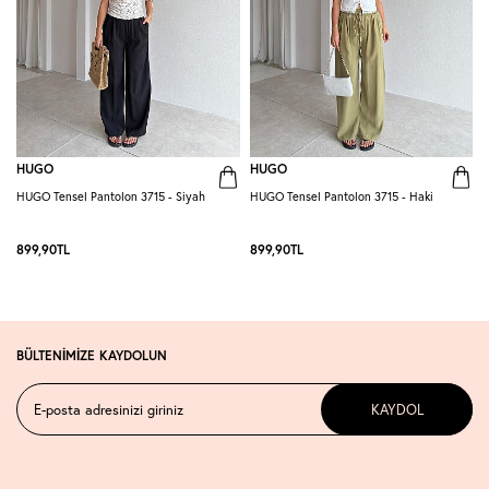
HUGO
HUGO
HUGO Tensel Pantolon 3715 - Siyah
HUGO Tensel Pantolon 3715 - Haki
H
K
899,90
TL
899,90
TL
BÜLTENİMİZE KAYDOLUN
KAYDOL