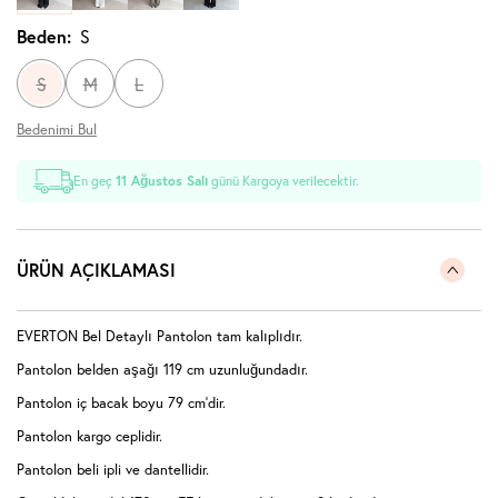
Beden:
S
S
M
L
Bedenimi Bul
En geç
11 Ağustos Salı
günü Kargoya verilecektir.
ÜRÜN AÇIKLAMASI
EVERTON Bel Detaylı Pantolon tam kalıplıdır.
Pantolon belden aşağı 119 cm uzunluğundadır.
Pantolon iç bacak boyu 79 cm'dir.
Pantolon kargo ceplidir.
Pantolon beli ipli ve dantellidir.