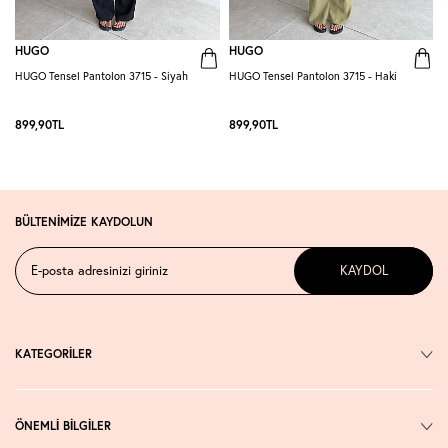
HUGO
HUGO
HUGO Tensel Pantolon 3715 - Siyah
HUGO Tensel Pantolon 3715 - Haki
H
K
899,90
TL
899,90
TL
BÜLTENİMİZE KAYDOLUN
KAYDOL
KATEGORİLER
ÖNEMLİ BİLGİLER