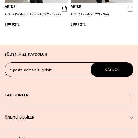
ARTER
ARTER
ARTER Pötikareli Gömlek 3221 - Beyaz
ARTER Gömlek 3221 - Sarı
A
999,90
TL
999,90
TL
BÜLTENİMİZE KAYDOLUN
KAYDOL
KATEGORİLER
ÖNEMLİ BİLGİLER