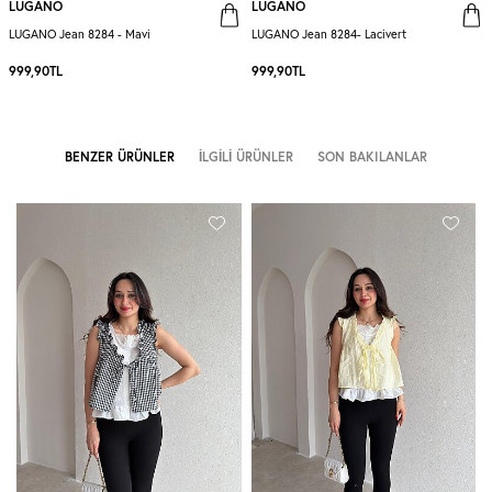
LUGANO
LUGANO
LUGANO Jean 8284 - Mavi
LUGANO Jean 8284- Lacivert
999,90
TL
999,90
TL
BENZER ÜRÜNLER
İLGILI ÜRÜNLER
SON BAKILANLAR