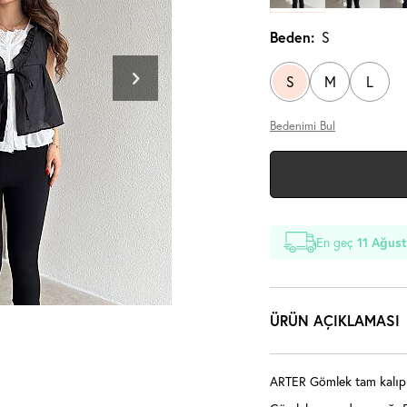
Beden:
S
S
M
L
Bedenimi Bul
En geç
11 Ağust
ÜRÜN AÇIKLAMASI
ARTER Gömlek tam kalıplı