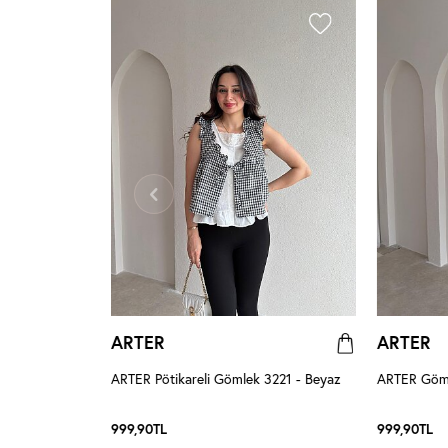
ARTER
ARTER
az
ARTER Pötikareli Gömlek 3221 - Beyaz
ARTER Göml
999,90
TL
999,90
TL