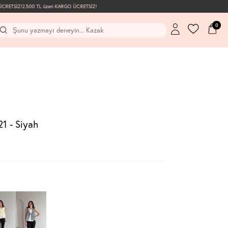
RETSİZ!
2.500 TL üzeri KARGO ÜCRETSİZ!
0
1 - Siyah