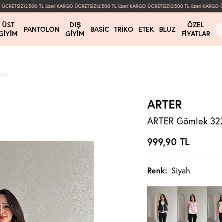
CRETSİZ!
2.500 TL üzeri KARGO ÜCRETSİZ!
2.500 TL üzeri KARGO ÜCRETSİZ!
2.500 TL üzeri KARGO ÜC
ÜST
DIŞ
ÖZEL
PANTOLON
BASIC
TRIKO
ETEK
BLUZ
GIYIM
GIYIM
FIYATLAR
YAH
ARTER
ARTER Gömlek 322
999,90
TL
Renk:
Siyah