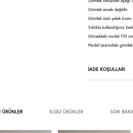
Gömlek omuzdan aşağı 5
Gömlek esnek değildir.
Gömlek üstü yelek kısmı ür
Sıklıkla kullandığınız bede
Görseldeki model 170 cm,
Model üzerindeki gömlek
İADE KOŞULLARI
R ÜRÜNLER
İLGILI ÜRÜNLER
SON BAKI