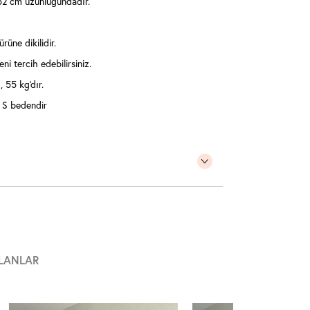
2 cm uzunluğundadır.
üne dikilidir.
ni tercih edebilirsiniz.
 55 kg'dır.
 S bedendir
LANLAR