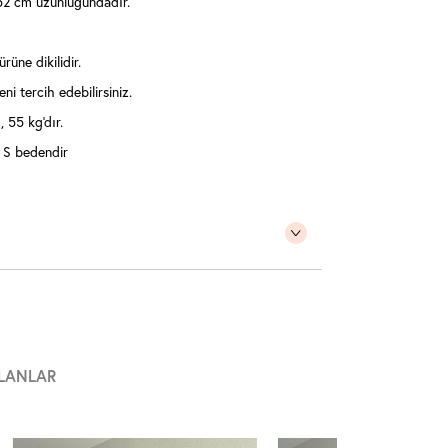
2 cm uzunluğundadır.
üne dikilidir.
ni tercih edebilirsiniz.
 55 kg'dır.
 S bedendir
LANLAR