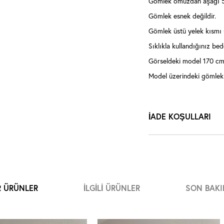
Gömlek omuzdan aşağı 5
Gömlek esnek değildir.
Gömlek üstü yelek kısmı ür
Sıklıkla kullandığınız bede
Görseldeki model 170 cm,
Model üzerindeki gömlek
İADE KOŞULLARI
R ÜRÜNLER
İLGILI ÜRÜNLER
SON BAKI