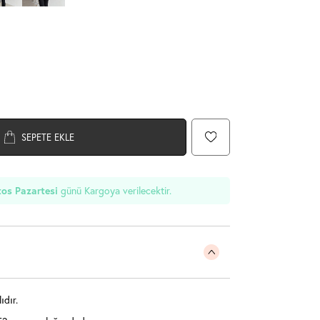
SEPETE EKLE
os Pazartesi
günü Kargoya verilecektir.
dır.