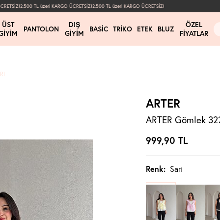
ETSİZ!
2.500 TL üzeri KARGO ÜCRETSİZ!
2.500 TL üzeri KARGO ÜCRETSİZ!
ÜST
DIŞ
ÖZEL
PANTOLON
BASIC
TRIKO
ETEK
BLUZ
GIYIM
GIYIM
FIYATLAR
RI
ARTER
ARTER Gömlek 3221
999,90
TL
Renk:
Sarı