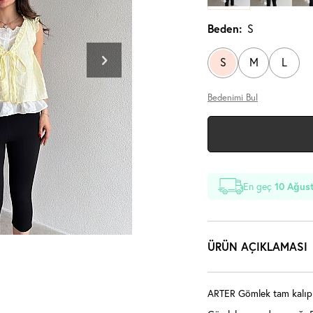
Beden:
S
S
M
L
Bedenimi Bul
En geç
10 Ağust
ÜRÜN AÇIKLAMASI
ARTER Gömlek tam kalıplı