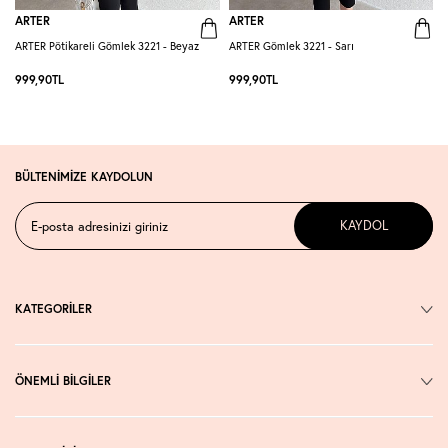
ARTER
ARTER
ARTER Pötikareli Gömlek 3221 - Beyaz
ARTER Gömlek 3221 - Sarı
A
999,90
TL
999,90
TL
BÜLTENİMİZE KAYDOLUN
KAYDOL
KATEGORİLER
ÖNEMLİ BİLGİLER