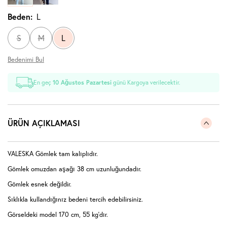
Beden:
L
S
M
L
Bedenimi Bul
En geç
10 Ağustos Pazartesi
günü Kargoya verilecektir.
ÜRÜN AÇIKLAMASI
VALESKA Gömlek tam kalıplıdır.
Gömlek omuzdan aşağı 38 cm uzunluğundadır.
Gömlek esnek değildir.
Sıklıkla kullandığınız bedeni tercih edebilirsiniz.
Görseldeki model 170 cm, 55 kg'dır.