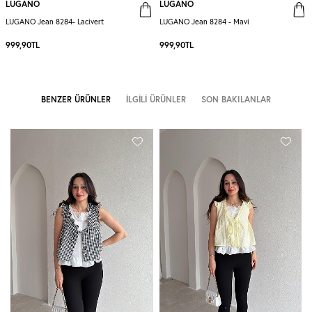
LUGANO
LUGANO
LUGANO Jean 8284- Lacivert
LUGANO Jean 8284 - Mavi
999,90
TL
999,90
TL
BENZER ÜRÜNLER
İLGILI ÜRÜNLER
SON BAKILANLAR