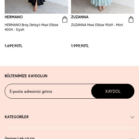
HERMANO
ZUZANNA
HERMANO Broş Detaylı Maxi Elbise
ZUZANNA Maxi Elbise 9069 - Mint
R
4004 - Siyah
S
1.699,90
TL
1.999,90
TL
1
BÜLTENİMİZE KAYDOLUN
KAYDOL
KATEGORİLER