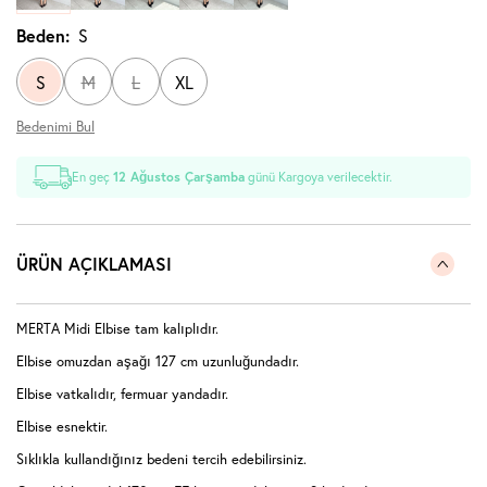
Beden:
S
S
M
L
XL
Bedenimi Bul
En geç
12 Ağustos Çarşamba
günü Kargoya verilecektir.
ÜRÜN AÇIKLAMASI
MERTA Midi Elbise tam kalıplıdır.
Elbise omuzdan aşağı 127 cm uzunluğundadır.
Elbise vatkalıdır, fermuar yandadır.
Elbise esnektir.
Sıklıkla kullandığınız bedeni tercih edebilirsiniz.