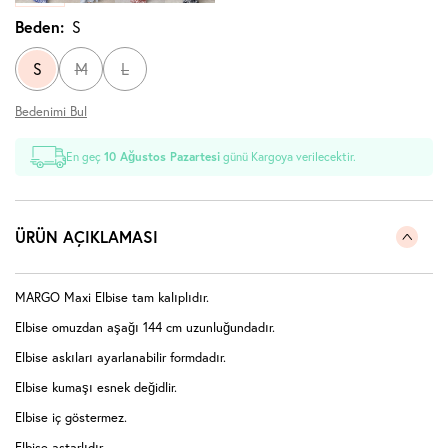
Beden:
S
S
M
L
Bedenimi Bul
En geç
10 Ağustos Pazartesi
günü Kargoya verilecektir.
ÜRÜN AÇIKLAMASI
MARGO Maxi Elbise tam kalıplıdır.
Elbise omuzdan aşağı 144 cm uzunluğundadır.
Elbise askıları ayarlanabilir formdadır.
Elbise kumaşı esnek değidlir.
Elbise iç göstermez.
Elbise astarlıdır.