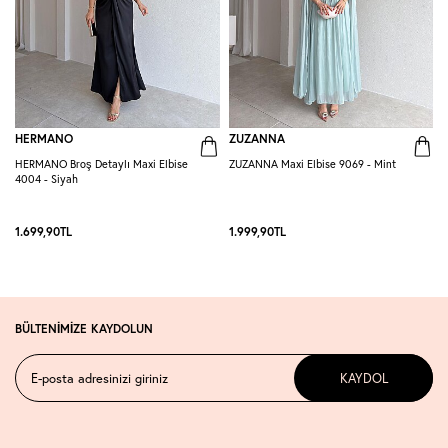
HERMANO
ZUZANNA
HERMANO Broş Detaylı Maxi Elbise
ZUZANNA Maxi Elbise 9069 - Mint
R
4004 - Siyah
S
1.699,90
TL
1.999,90
TL
1
BÜLTENİMİZE KAYDOLUN
KAYDOL