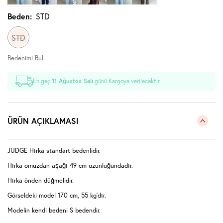
Beden:
STD
STD
Bedenimi Bul
En geç
11 Ağustos Salı
günü Kargoya verilecektir.
ÜRÜN AÇIKLAMASI
JUDGE Hırka standart bedenlidir.
Hırka omuzdan aşağı 49 cm uzunluğundadır.
Hırka önden düğmelidir.
Görseldeki model 170 cm, 55 kg'dır.
Modelin kendi bedeni S bedendir.