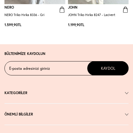
NERO
JOHN
NERO Triko Hırka 8336 - Gri
JOHN Triko Hırka 8247 - Lacivert
C
1.599,90
TL
1.199,90
TL
7
BÜLTENİMİZE KAYDOLUN
KAYDOL
KATEGORİLER
ÖNEMLİ BİLGİLER