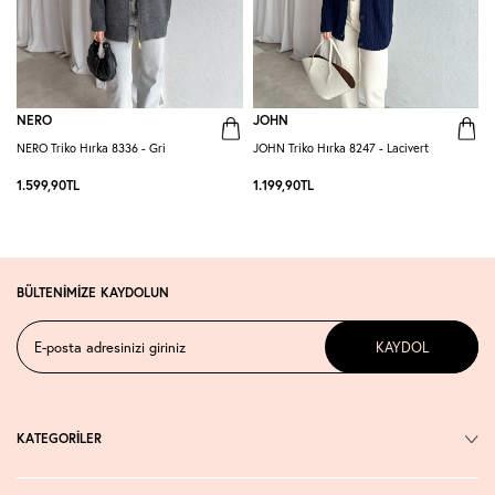
NERO
JOHN
NERO Triko Hırka 8336 - Gri
JOHN Triko Hırka 8247 - Lacivert
C
1.599,90
TL
1.199,90
TL
7
BÜLTENİMİZE KAYDOLUN
KAYDOL
KATEGORİLER