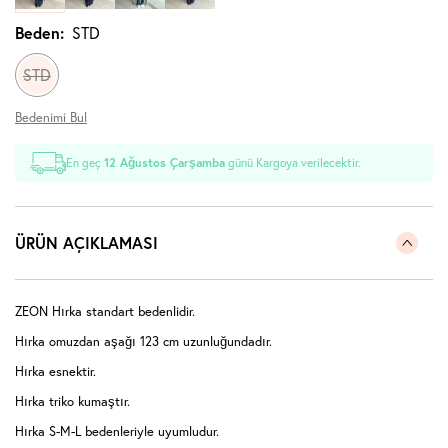
Beden:
STD
STD
Bedenimi Bul
En geç
12 Ağustos Çarşamba
günü Kargoya verilecektir.
ÜRÜN AÇIKLAMASI
ZEON Hırka standart bedenlidir.
Hırka omuzdan aşağı 123 cm uzunluğundadır.
Hırka esnektir.
Hırka triko kumaştır.
Hırka S-M-L bedenleriyle uyumludur.