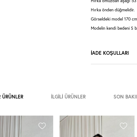
Hırka omuzdan aşağı 53 
Hırka önden düğmelidir.
Görseldeki model 170 cm,
Modelin kendi bedeni S b
İADE KOŞULLARI
R ÜRÜNLER
İLGILI ÜRÜNLER
SON BAKI