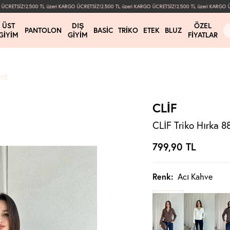
CRETSİZ!
2.500 TL üzeri KARGO ÜCRETSİZ!
2.500 TL üzeri KARGO ÜCRETSİZ!
2.500 TL üzeri KARGO ÜC
ÜST
DIŞ
ÖZEL
PANTOLON
BASIC
TRIKO
ETEK
BLUZ
GIYIM
GIYIM
FIYATLAR
HVE
CLİF
CLİF Triko Hırka 8
799,90
TL
Renk:
Acı Kahve