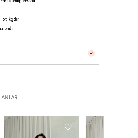
cm uzunluğundadır.
 55 kg'dır.
edendir.
LANLAR