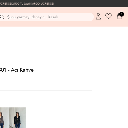
RETSİZ!
2.500 TL üzeri KARGO ÜCRETSİZ!
0
801 - Acı Kahve