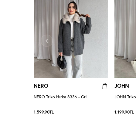
NERO
JOHN
h
NERO Triko Hırka 8336 - Gri
JOHN Triko 
1.599,90
TL
1.199,90
TL