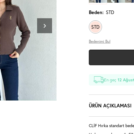
Beden:
STD
STD
Bedenimi Bul
En geç
12 Ağus
ÜRÜN AÇIKLAMASI
CLİF Hırka standart beden