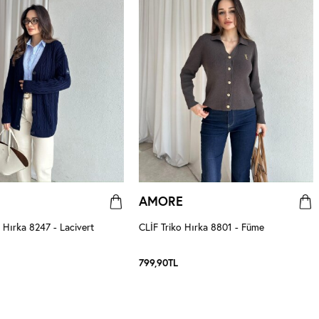
AMORE
Hırka 8247 - Lacivert
CLİF Triko Hırka 8801 - Füme
799,90
TL