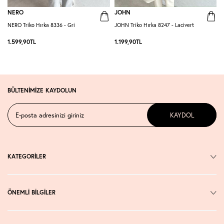
NERO
JOHN
NERO Triko Hırka 8336 - Gri
JOHN Triko Hırka 8247 - Lacivert
C
1.599,90
TL
1.199,90
TL
7
BÜLTENİMİZE KAYDOLUN
KAYDOL
KATEGORİLER
ÖNEMLİ BİLGİLER