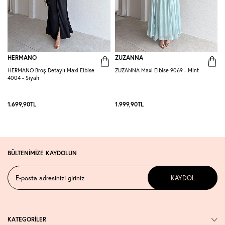
HERMANO
ZUZANNA
HERMANO Broş Detaylı Maxi Elbise
ZUZANNA Maxi Elbise 9069 - Mint
R
4004 - Siyah
S
1.699,90
TL
1.999,90
TL
1
BÜLTENİMİZE KAYDOLUN
KAYDOL
KATEGORİLER