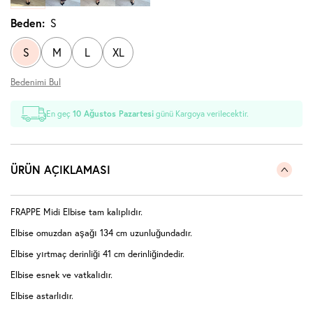
Beden:
S
S
M
L
XL
Bedenimi Bul
En geç
10 Ağustos Pazartesi
günü Kargoya verilecektir.
ÜRÜN AÇIKLAMASI
FRAPPE Midi Elbise tam kalıplıdır.
Elbise omuzdan aşağı 134 cm uzunluğundadır.
Elbise yırtmaç derinliği 41 cm derinliğindedir.
Elbise esnek ve vatkalıdır.
Elbise astarlıdır.