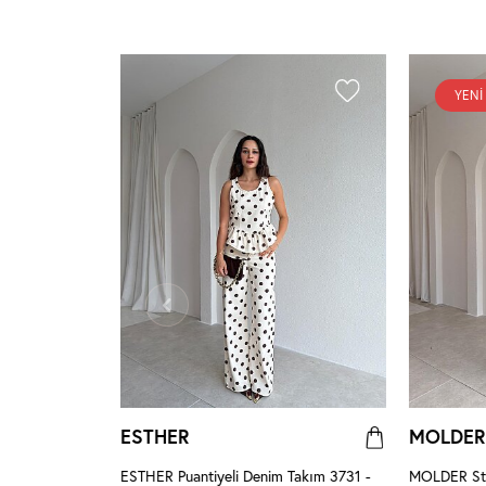
YENI
ESTHER
MOLDER
erengi
ESTHER Puantiyeli Denim Takım 3731 -
MOLDER Str