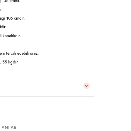
ğı 35 cmdir.
r.
ağı 106 cmdir.
idir.
 kapaklıdır.
ni tercih edebilirsiniz.
 55 kg'dır.
LANLAR