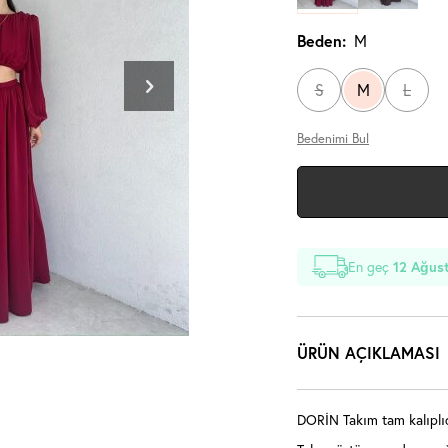
Beden:
M
S
M
L
Bedenimi Bul
En geç
12 Ağus
ÜRÜN AÇIKLAMASI
DORİN Takım tam kalıplıd