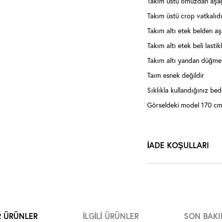
Takım üstü omuzdan aşa
Takım üstü crop vatkalıdı
Takım altı etek belden aş
Takım altı etek beli lastikl
Takım altı yandan düğmeli
Taım esnek değildir
Sıklıkla kullandığınız bede
Görseldeki model 170 cm,
İADE KOŞULLARI
R ÜRÜNLER
İLGILI ÜRÜNLER
SON BAKI