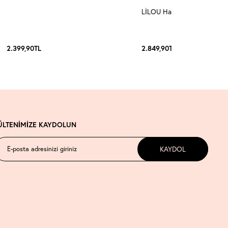
LİLOU Halter Yaka Takım 3
2.399,90
TL
2.849,90
TL
ÜLTENİMİZE KAYDOLUN
KAYDOL