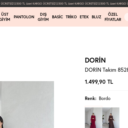
CRETSİZ!
2.500 TL üzeri KARGO ÜCRETSİZ!
2.500 TL üzeri KARGO ÜCRETSİZ!
2.500 TL üzeri KARGO ÜC
ÜST
DIŞ
ÖZEL
PANTOLON
BASIC
TRIKO
ETEK
BLUZ
GIYIM
GIYIM
FIYATLAR
DORİN
DORİN Takım 8528
1.499,90
TL
Renk:
Bordo