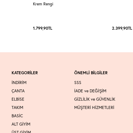
Krem Rengi
1.799,90
TL
2.399,90
TL
KATEGORİLER
ÖNEMLİ BİLGİLER
İNDİRİM
SSS
ÇANTA
İADE ve DEĞİŞİM
ELBİSE
GİZLİLİK ve GÜVENLİK
TAKIM
MÜŞTERİ HİZMETLERİ
BASİC
ALT GİYİM
ÜST GİYİM