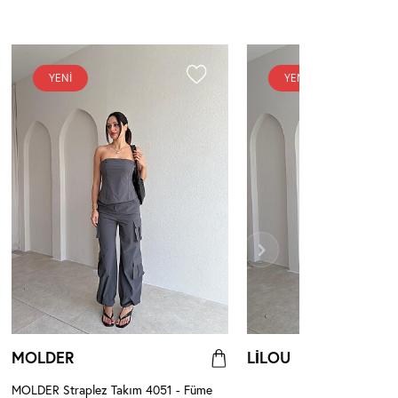
YENI
YENI
MOLDER
LİLOU
MOLDER Straplez Takım 4051 - Füme