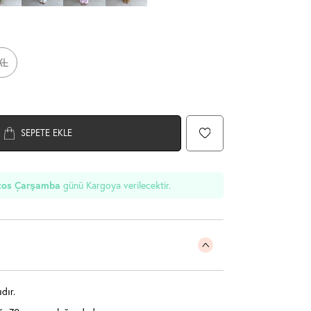
XL
SEPETE EKLE
günü Kargoya verilecektir.
tos Çarşamba
dır.