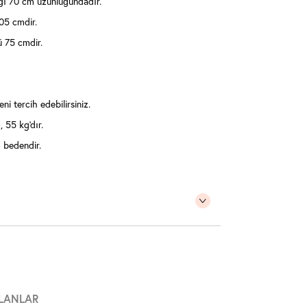
ı 70 cm uzunluğundadır.
05 cmdir.
ü 75 cmdir.
ni tercih edebilirsiniz.
 55 kg'dır.
 bedendir.
LANLAR