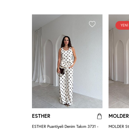
YENI
ESTHER
MOLDER
erengi
ESTHER Puantiyeli Denim Takım 3731 -
MOLDER Str