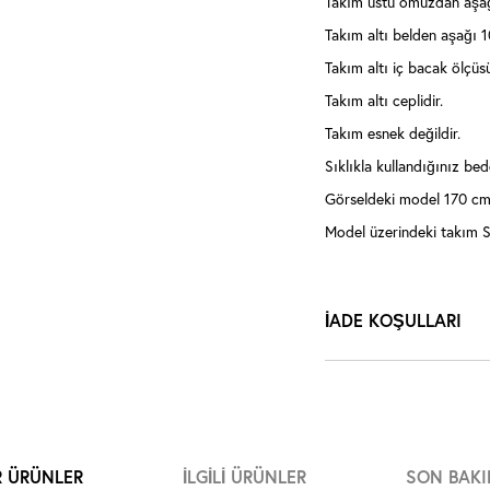
Takım üstü omuzdan aşağ
Takım altı belden aşağı 1
Takım altı iç bacak ölçüs
Takım altı ceplidir.
Takım esnek değildir.
Sıklıkla kullandığınız bede
Görseldeki model 170 cm,
Model üzerindeki takım S
İADE KOŞULLARI
R ÜRÜNLER
İLGILI ÜRÜNLER
SON BAKI