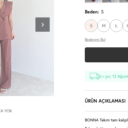
Beden:
S
S
M
L
Bedenimi Bul
En geç
12 Ağus
ÜRÜN AÇIKLAMASI
TA YOK
BONNA Takım tam kalıplı