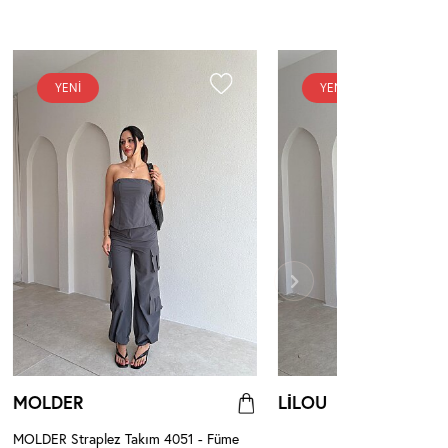
YENI
YENI
MOLDER
LİLOU
MOLDER Straplez Takım 4051 - Füme