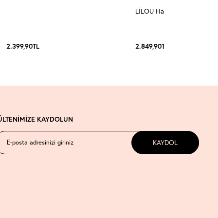
LİLOU Halter Yaka Takım 3
2.399,90
TL
2.849,90
TL
ÜLTENİMİZE KAYDOLUN
KAYDOL