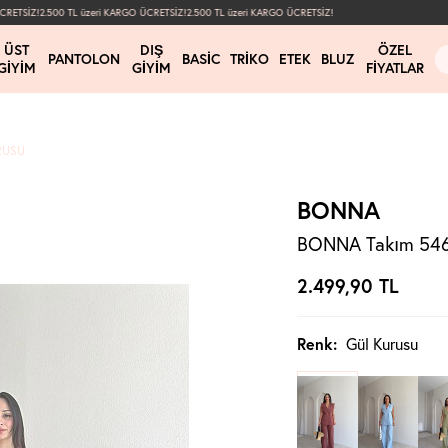
TSİZ!
2.500 TL üzeri KARGO ÜCRETSİZ!
2.500 TL üzeri KARGO ÜCRETSİZ!
ÜST
DIŞ
ÖZEL
PANTOLON
BASIC
TRIKO
ETEK
BLUZ
GIYIM
GIYIM
FIYATLAR
RUSU
BONNA
BONNA Takım 5465
2.499,90
TL
Renk:
Gül Kurusu