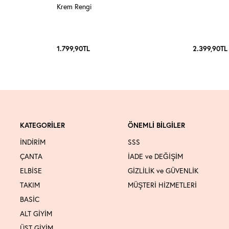
Krem Rengi
1.799,90
TL
2.399,90
TL
KATEGORİLER
ÖNEMLİ BİLGİLER
İNDİRİM
SSS
ÇANTA
İADE ve DEĞİŞİM
ELBİSE
GİZLİLİK ve GÜVENLİK
TAKIM
MÜŞTERİ HİZMETLERİ
BASİC
ALT GİYİM
ÜST GİYİM