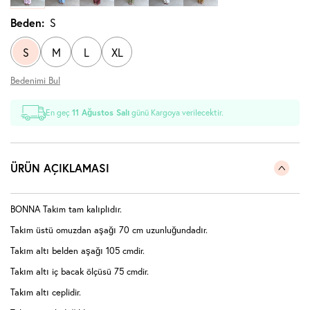
Beden:
S
S
M
L
XL
Bedenimi Bul
En geç
11 Ağustos Salı
günü Kargoya verilecektir.
ÜRÜN AÇIKLAMASI
BONNA Takım tam kalıplıdır.
Takım üstü omuzdan aşağı 70 cm uzunluğundadır.
Takım altı belden aşağı 105 cmdir.
Takım altı iç bacak ölçüsü 75 cmdir.
Takım altı ceplidir.