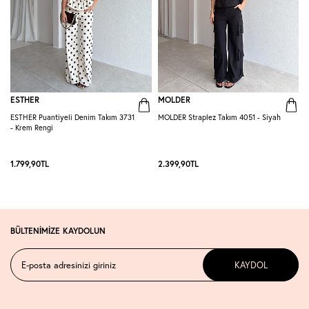
ESTHER
MOLDER
ESTHER Puantiyeli Denim Takım 3731
MOLDER Straplez Takım 4051 - Siyah
M
- Krem Rengi
L
1.799,90
TL
2.399,90
TL
2
BÜLTENİMİZE KAYDOLUN
KAYDOL