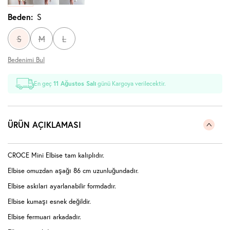
Beden:
S
S
M
L
Bedenimi Bul
En geç
11 Ağustos Salı
günü Kargoya verilecektir.
ÜRÜN AÇIKLAMASI
CROCE Mini Elbise tam kalıplıdır.
Elbise omuzdan aşağı 86 cm uzunluğundadır.
Elbise askıları ayarlanabilir formdadır.
Elbise kumaşı esnek değildir.
Elbise fermuarı arkadadır.