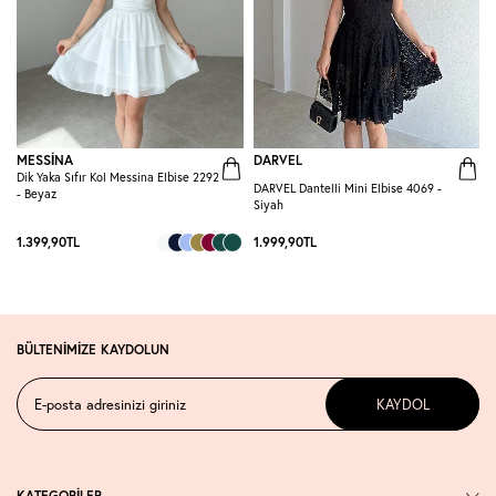
MESSİNA
DARVEL
Dik Yaka Sıfır Kol Messina Elbise 2292
DARVEL Dantelli Mini Elbise 4069 -
L
- Beyaz
Siyah
1.399,90
TL
1.999,90
TL
2
BÜLTENİMİZE KAYDOLUN
KAYDOL
KATEGORİLER