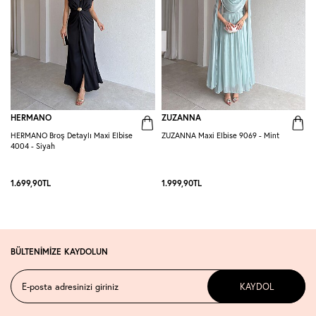
HERMANO
ZUZANNA
HERMANO Broş Detaylı Maxi Elbise
ZUZANNA Maxi Elbise 9069 - Mint
R
4004 - Siyah
S
1.699,90
TL
1.999,90
TL
1
BÜLTENİMİZE KAYDOLUN
KAYDOL