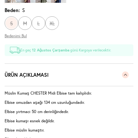
Beden:
S
S
M
L
XL
Bedenimi Bul
En geç
12 Ağustos Çarşamba
günü Kargoya verilecektir.
ÜRÜN AÇIKLAMASI
Müslin Kumaş CHESTER Midi Elbise tam kalıplıdır.
Elbise omuzdan aşağı 134 cm uzunluğundadır.
Elbise yırtmacı 50 cm derinliğindedir.
Elbise kumaşı esnek değildir.
Elbise müslin kumaştır.