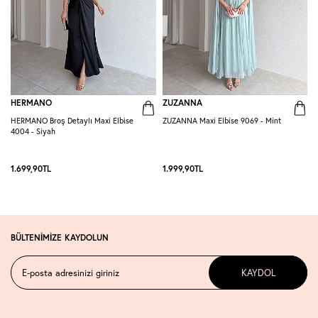
HERMANO
ZUZANNA
HERMANO Broş Detaylı Maxi Elbise
ZUZANNA Maxi Elbise 9069 - Mint
R
4004 - Siyah
S
1.699,90
TL
1.999,90
TL
1
BÜLTENİMİZE KAYDOLUN
KAYDOL