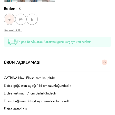
Beden:
S
S
M
L
Bedenimi Bul
En geç
10 Ağustos Pazartesi
günü Kargoya verilecektir.
ÜRÜN AÇIKLAMASI
CATRİNA Maxi Elbise tam kalıplıdır.
Elbise göğüsten aşağı 136 cm uzunluğundadır.
Elbise yırtmacı 51 cm derinliğindedir.
Elbise bağlama detayı ayarlanabilir formdadır.
Elbise astarlıdır.