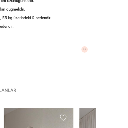
 cm uzunluğundadır.
dan düğmelidir.
 55 kg üzerindeki S bedendir.
edendir.
LANLAR