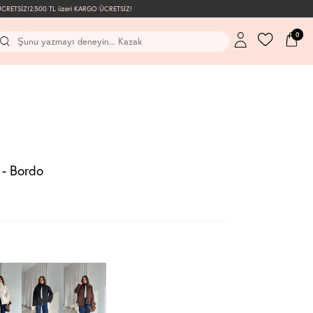
ETSİZ!
2.500 TL üzeri KARGO ÜCRETSİZ!
0
- Bordo