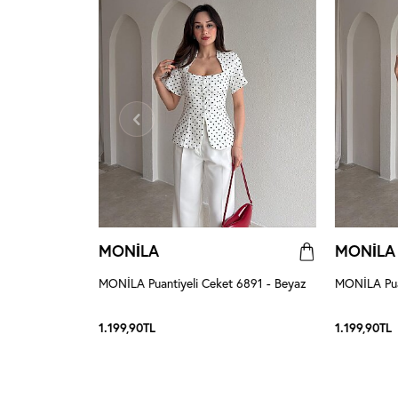
MONİLA
MONİLA
8 - Siyah
MONİLA Puantiyeli Ceket 6891 - Beyaz
MONİLA Puan
1.199,90
TL
1.199,90
TL