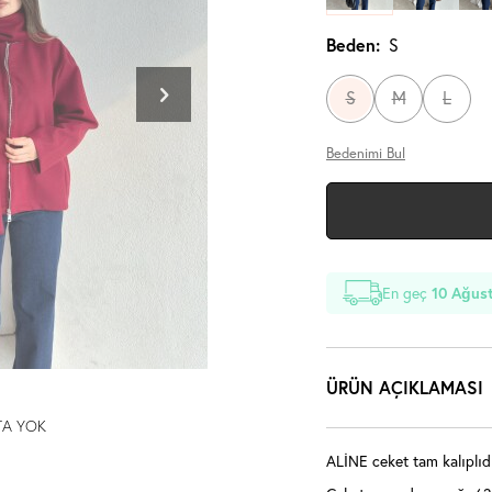
Beden:
S
S
M
L
Bedenimi Bul
En geç
10 Ağust
ÜRÜN AÇIKLAMASI
TA YOK
ALİNE ceket tam kalıplıdı