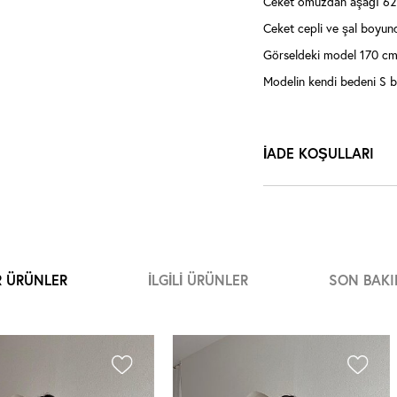
Ceket omuzdan aşağı 62
Ceket cepli ve şal boyun
Görseldeki model 170 cm,
Modelin kendi bedeni S b
İADE KOŞULLARI
R ÜRÜNLER
İLGILI ÜRÜNLER
SON BAKI