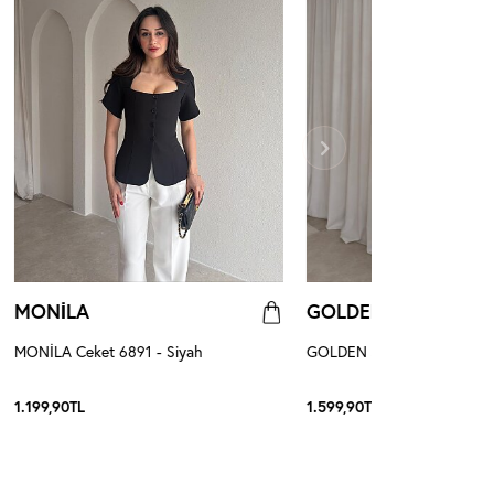
MONİLA
GOLDEN
MONİLA Ceket 6891 - Siyah
GOLDEN Şallı Ceket 8598 -
1.199,90
TL
1.599,90
TL