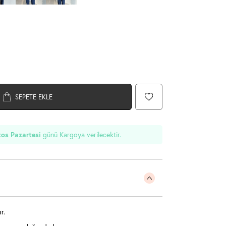
SEPETE EKLE
os Pazartesi
günü Kargoya verilecektir.
r.