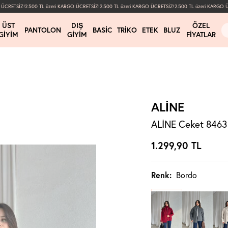
CRETSİZ!
2.500 TL üzeri KARGO ÜCRETSİZ!
2.500 TL üzeri KARGO ÜCRETSİZ!
2.500 TL üzeri KARGO ÜCR
ÜST
DIŞ
ÖZEL
PANTOLON
BASIC
TRIKO
ETEK
BLUZ
GIYIM
GIYIM
FIYATLAR
ALİNE
ALİNE Ceket 8463 
1.299,90
TL
Renk:
Bordo