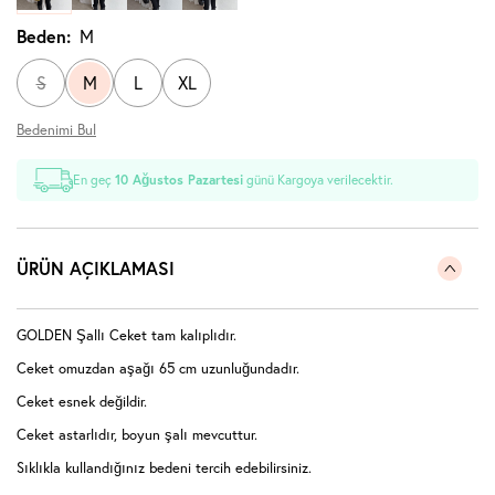
Beden:
M
S
M
L
XL
Bedenimi Bul
En geç
10 Ağustos Pazartesi
günü Kargoya verilecektir.
ÜRÜN AÇIKLAMASI
GOLDEN Şallı Ceket tam kalıplıdır.
Ceket omuzdan aşağı 65 cm uzunluğundadır.
Ceket esnek değildir.
Ceket astarlıdır, boyun şalı mevcuttur.
Sıklıkla kullandığınız bedeni tercih edebilirsiniz.