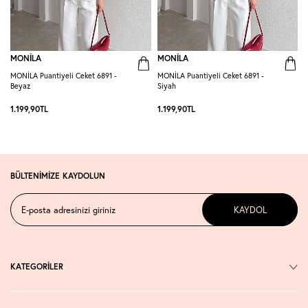
MONİLA
MONİLA
MONİLA Puantiyeli Ceket 6891 -
MONİLA Puantiyeli Ceket 6891 -
M
Beyaz
Siyah
1.199,90
TL
1.199,90
TL
1
BÜLTENİMİZE KAYDOLUN
KAYDOL
KATEGORİLER