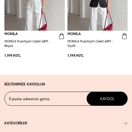
MONİLA
MONİLA
MONİLA Puantiyeli Ceket 6891 -
MONİLA Puantiyeli Ceket 6891 -
M
Beyaz
Siyah
1.199,90
TL
1.199,90
TL
1
BÜLTENİMİZE KAYDOLUN
KAYDOL
KATEGORİLER