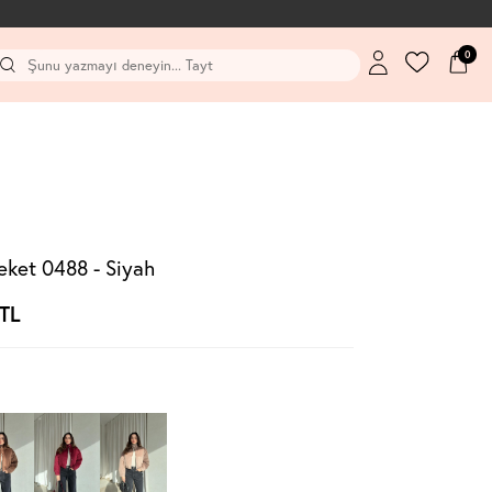
0
et 0488 - Siyah
TL