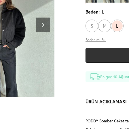
Beden:
L
S
M
L
Bedenimi Bul
En geç
10 Ağust
ÜRÜN AÇIKLAMASI
PODDY Bomber Ceket tam 