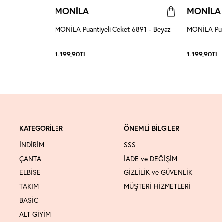
MONİLA
MONİLA
726 - Füme
MONİLA Puantiyeli Ceket 6891 - Beyaz
MONİLA Puan
1.199,90
TL
1.199,90
TL
KATEGORİLER
ÖNEMLİ BİLGİLER
İNDİRİM
SSS
ÇANTA
İADE ve DEĞİŞİM
ELBİSE
GİZLİLİK ve GÜVENLİK
TAKIM
MÜŞTERİ HİZMETLERİ
BASİC
ALT GİYİM