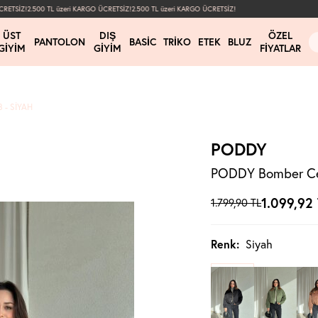
TSİZ!
2.500 TL üzeri KARGO ÜCRETSİZ!
2.500 TL üzeri KARGO ÜCRETSİZ!
ÜST
DIŞ
ÖZEL
PANTOLON
BASIC
TRIKO
ETEK
BLUZ
GIYIM
GIYIM
FIYATLAR
 - SIYAH
PODDY
PODDY Bomber Cek
1.099,92
1.799,90
TL
Renk:
Siyah