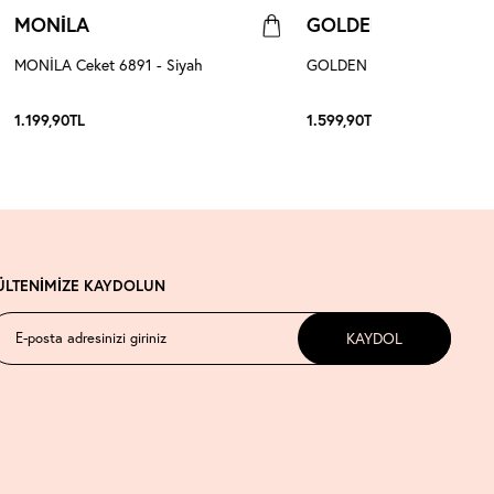
MONİLA
GOLDEN
MONİLA Ceket 6891 - Siyah
GOLDEN Şallı Ceket 8598 -
1.199,90
TL
1.599,90
TL
ÜLTENİMİZE KAYDOLUN
KAYDOL