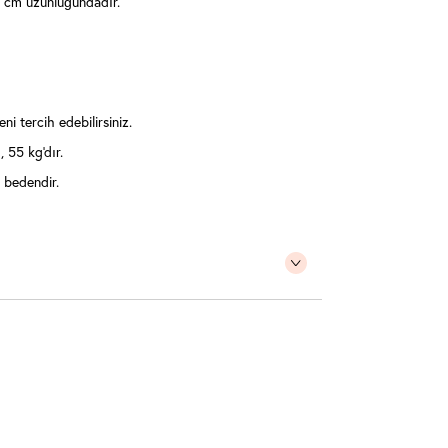
 cm uzunluğundadır.
ni tercih edebilirsiniz.
 55 kg'dır.
 bedendir.