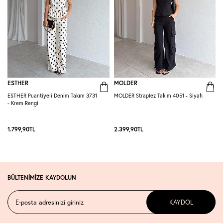
ESTHER
MOLDER
ESTHER Puantiyeli Denim Takım 3731
MOLDER Straplez Takım 4051 - Siyah
M
- Krem Rengi
L
1.799,90
TL
2.399,90
TL
2
BÜLTENİMİZE KAYDOLUN
KAYDOL