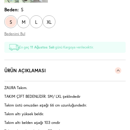
Beden:
S
S
M
L
XL
Bedenimi Bul
En geç
11 Ağustos Salı
günü Kargoya verilecektir.
ÜRÜN AÇIKLAMASI
ZAURA Takım.
TAKIM ÇİFT BEDENLİDİR. SM/ LXL şeklindedir
Takım üstü omuzdan aşağı 66 cm uzunluğundadır.
Takım altı yüksek beldir.
Takım altı belden aşağı 103 cmdir