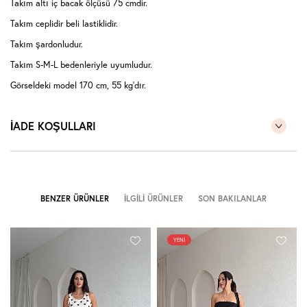
Takım altı iç bacak ölçüsü 75 cmdir.
Takım ceplidir beli lastiklidir.
Takım şardonludur.
Takım S-M-L bedenleriyle uyumludur.
Görseldeki model 170 cm, 55 kg'dır.
Modelin kendi bedeni S bedendir.
İADE KOŞULLARI
( Takım halinde satıştadır )
BENZER ÜRÜNLER
İLGILI ÜRÜNLER
SON BAKILANLAR
YENI