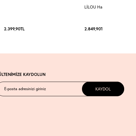
LİLOU Halter Yaka Takım 3
2.399,90
TL
2.849,90
TL
ÜLTENİMİZE KAYDOLUN
KAYDOL