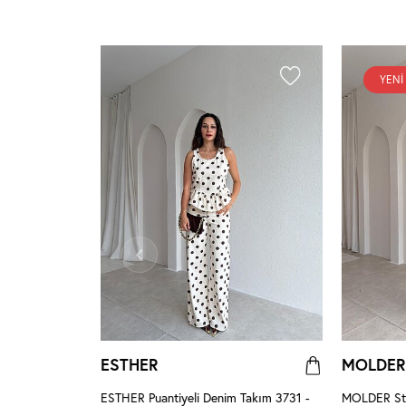
YENI
ESTHER
MOLDER
erengi
ESTHER Puantiyeli Denim Takım 3731 -
MOLDER Str