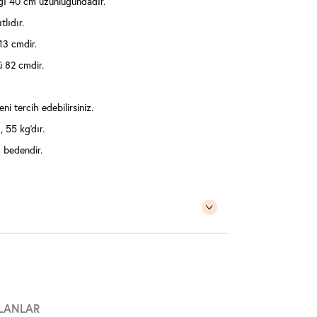
ı 40 cm uzunluğundadır.
tlıdır.
13 cmdir.
ü 82 cmdir.
ni tercih edebilirsiniz.
 55 kg'dır.
 bedendir.
LANLAR