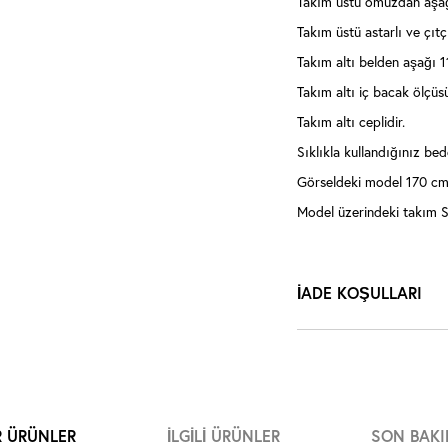
Takım üstü omuzdan aşağ
Takım üstü astarlı ve çıtçı
Takım altı belden aşağı 1
Takım altı iç bacak ölçüs
Takım altı ceplidir.
Sıklıkla kullandığınız bede
Görseldeki model 170 cm,
Model üzerindeki takım S
İADE KOŞULLARI
R ÜRÜNLER
İLGILI ÜRÜNLER
SON BAKI