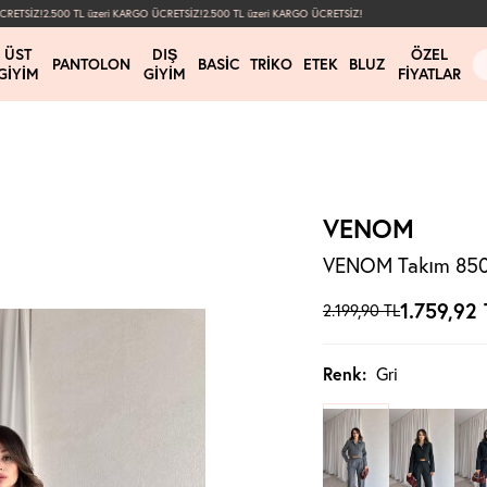
ETSİZ!
2.500 TL üzeri KARGO ÜCRETSİZ!
2.500 TL üzeri KARGO ÜCRETSİZ!
ÜST
DIŞ
ÖZEL
PANTOLON
BASIC
TRIKO
ETEK
BLUZ
GIYIM
GIYIM
FIYATLAR
VENOM
VENOM Takım 8509
1.759,92
2.199,90
TL
Renk:
Gri