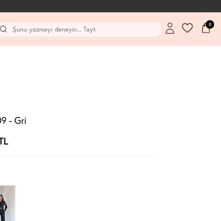
0
 - Gri
TL