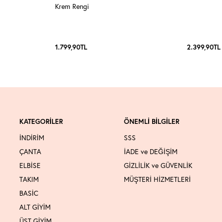
Krem Rengi
1.799,90
TL
2.399,90
TL
KATEGORİLER
ÖNEMLİ BİLGİLER
İNDİRİM
SSS
ÇANTA
İADE ve DEĞİŞİM
ELBİSE
GİZLİLİK ve GÜVENLİK
TAKIM
MÜŞTERİ HİZMETLERİ
BASİC
ALT GİYİM
ÜST GİYİM