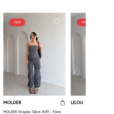
YENI
YENI
MOLDER
LİLOU
MOLDER Straplez Takım 4051 - Füme