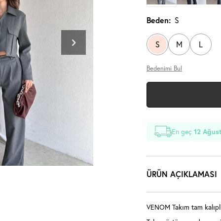
Beden:
S
S
M
L
Bedenimi Bul
En geç
12 Ağus
ÜRÜN AÇIKLAMASI
VENOM Takım tam kalıplı